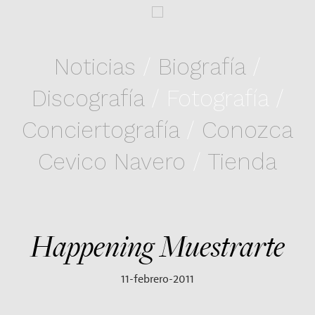
Noticias
/
Biografía
/
Discografía
/ Fotografía /
Conciertografía
/
Conozca
Cevico Navero
/
Tienda
Happening Muestrarte
11-febrero-2011