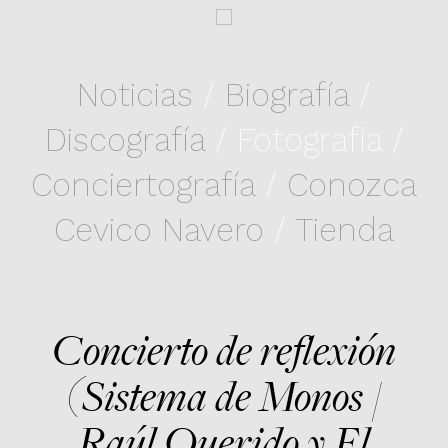
Noticias
/
Biografía
/
Discografía
/ Fotografía /
Conciertografía
/
Conozca
Cevico Navero
/
Tienda
Concierto de reflexión
(Sistema de Monos /
Raúl Querido y El